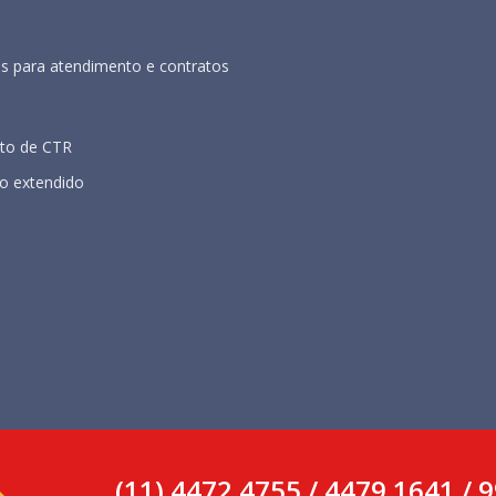
s para atendimento e contratos
to de CTR
o extendido
(11) 4472.4755 / 4479.1641 /