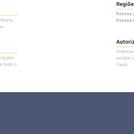
Regiõe
Pessoa J
nharia,
Pessoa F
as.
Autor
Empresa 
icações
receber 
de todo o
Paulo.