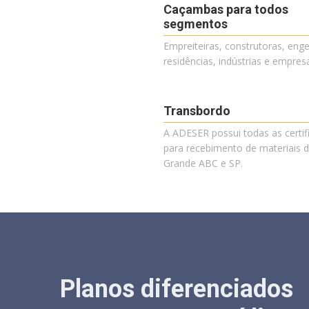
Caçambas para todos
segmentos
Empreiteiras, construtoras, enge
residências, indústrias e empres
Transbordo
A ADESER possui todas as certif
para recebimento de materiais 
Grande ABC e SP.
Planos diferenciados