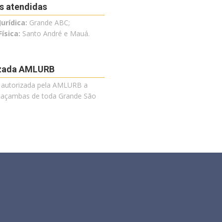
s atendidas
urídica:
Grande ABC;
ísica:
Santo André e Mauá.
izada AMLURB
autorizada pela AMLURB a
caçambas de toda Grande São